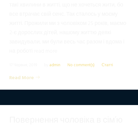
такі хвилини в житті, що не хочеться жити, бо
все втрачає свій сенс. Так сталось у моєму
житті. Прожили ми з чоловіком 25 років, маємо
2-є дорослих дітей, нашому життю деякі
завидували, ми були весь час разом і вдома і
на роботі read more
17 Червня, 2019
by
admin
No comment(s)
Статті
Read More
Повернення чоловіка в сім’ю