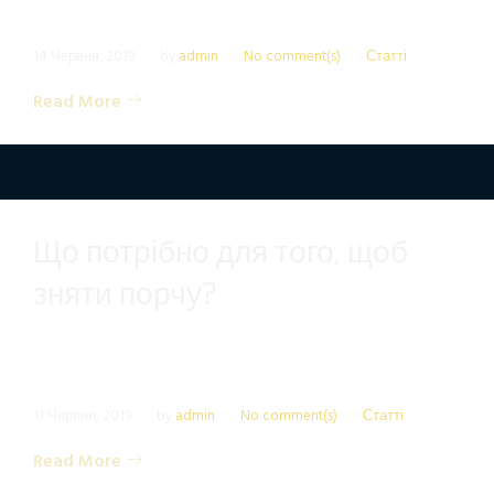
14 Червня, 2019
by
admin
No comment(s)
Статті
Read More
Що потрібно для того, щоб
зняти порчу?
11 Червня, 2019
by
admin
No comment(s)
Статті
Read More