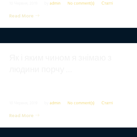
10 Червня, 2019
by
admin
No comment(s)
Статті
Read More
Як і яким чином я знімаю з
людини порчу …
10 Червня, 2019
by
admin
No comment(s)
Статті
Read More