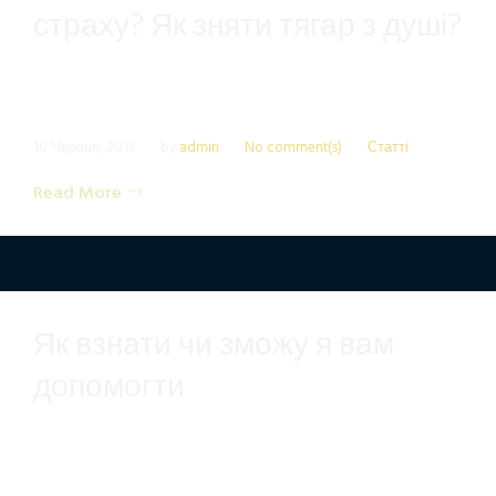
страху? Як зняти тягар з душі?
10 Червня, 2019
by
admin
No comment(s)
Статті
Read More
Як взнати чи зможу я вам
допомогти