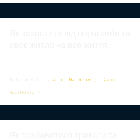
Як захистити від порчі себе та
своє житло на все життя?
10 Червня, 2019
by
admin
No comment(s)
Статті
Read More
Як позбавитися тривоги та