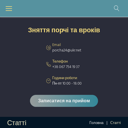
Skip
to
content
Зняття порчі та вроків
Email
porcha24@ukr.net
Телефон
+38 067 754 19 37
Години роботи:
Пн-пт 10:00 - 18:00
Записатися на прийом
Статті
Головна
|
Статті