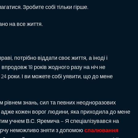
агатися. Зробите собі тільки гірше.
ано на все життя.
ві, потрібно віддати своє життя, а іноді і
впродовж 18 років жодного разу на ніч не
24 роки. І ви можете собі уявити, що до мене
им рівнем знань, сил та певних неодноразових
, адже кожен ворог людини, яка приходила до мене
истим учнем В.С. Яремича – Я спеціалізувався на
порчу неможливо зняти з допомою
спалювання