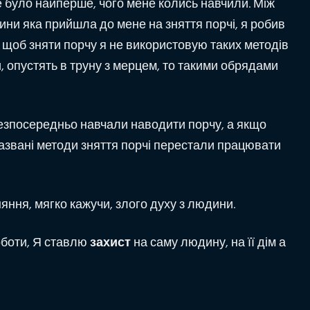
е було найперше, чого мене колись навчили. Між
юдини яка прийшла до мене на зняття порчі, я робив
о щоб зняти порчу я не використовую таких методів
, опустять в труну з мерцем, то такими обрядами
е безпосередньо навчали наводити порчу, а якщо
названі методи зняття порчі перестали працювати
яння, мягко кажучи, злого духу з людини.
роботи, Я ставлю
захист
на саму людину, на її дім а