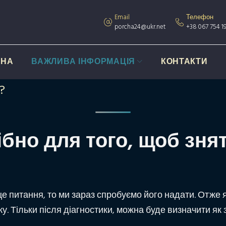
Email
Телефон
porcha24@ukr.net
+38 067 754 19
ІНА
ВАЖЛИВА ІНФОРМАЦІЯ
КОНТАКТИ
?
бно для того, щоб зня
це питання, то ми зараз спробуємо його надати. Отже я
. Тільки після діагностики, можна буде визначити як з