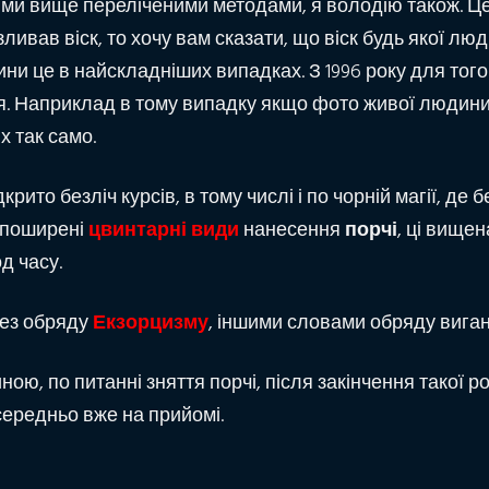
всіми вище переліченими методами, я володію також. Ц
зливав віск, то хочу вам сказати, що віск будь якої л
дини це в найскладніших випадках. З 1996 року для тог
ця. Наприклад в тому випадку якщо фото живої людини
х так само.
крито безліч курсів, в тому числі і по чорній магії, д
е поширені
цвинтарні види
нанесення
порчі
, ці вище
д часу.
без обряду
Екзорцизму
, іншими словами обряду виган
ною, по питанні зняття порчі, після закінчення такої 
середньо вже на прийомі.