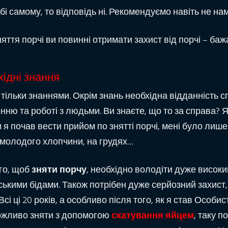
і самому, то відповідь ні. Рекомендуємо навіть не нам
няття порчі ви повинні отримати захист від порчі – баж
хідні знання
ільки знаннями. Окрім знань необхідна відданність спра
ю та роботі з людьми. Ви знаєте, що то за справа? Я 
 я почав вести прийом по знятті порчі, мені було лише 
 молодого хлопчини, на грудях…
ого, щоб
зняти порчу
, необхідно володіти дуже висок
ськими бідами. Також потрібен дуже серйозний захист
сі ці 20 років, а особливо після того, як я став Особ
еможливо зняти з допомогою
скатування яйцем
, таку 