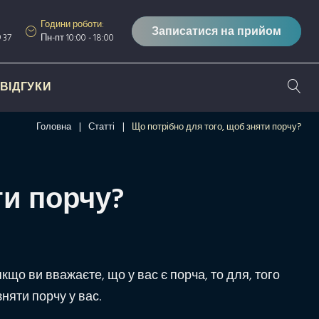
Години роботи:
Записатися на прийом
 37
Пн-пт 10:00 - 18:00
ВІДГУКИ
Головна
|
Статті
|
Що потрібно для того, щоб зняти порчу?
ти порчу?
кщо ви вважаєте, що у вас є порча, то для, того
няти порчу у вас.