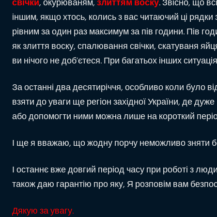
свічки
, окурюваням,
злиттям воску
. Звісно, що 
іншим, якщо хтось, колись з вас читаючий ці рядки 
рівним за один раз максимум за пів години. Пів го
як злиття воску, спалювання свічки, скатуваня яй
ви нічого не доб’єтеся. При багатьох інших ситуація
За останні два десятиріччя, особливо коли було від
взяти до уваги ще регіон західної України, де дуж
або допомогти ними можна лише на короткий періо
І ще я вважаю, що жодну порчу неможливо зняти 
І останнє вже довгий період часу при роботі з люди
також даю гарантію про яку, Я розповім вам безпо
Дякую за увагу.