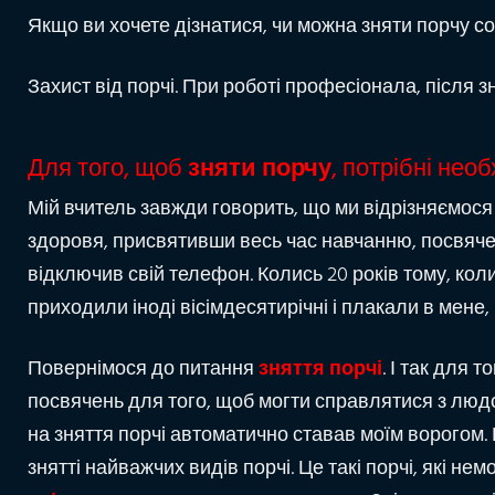
Якщо ви хочете дізнатися, чи можна зняти порчу соб
Захист від порчі. При роботі професіонала, після з
Для того, щоб
зняти порчу
, потрібні необ
Мій вчитель завжди говорить, що ми відрізняємося т
здоровя, присвятивши весь час навчанню, посвяченн
відключив свій телефон. Колись 20 років тому, коли
приходили іноді вісімдесятирічні і плакали
в мене,
Повернімося до питання
зняття порчі
. І так для т
посвячень для того, щоб могти справлятися з люд
на зняття порчі автоматично ставав моїм ворогом. В
знятті найважчих видів порчі. Це такі порчі, які н