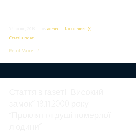
3 Червня, 2019
by
admin
No comment(s)
Статті в газеті
Read More
Стаття в газеті “Високий
замок” 18.11.2000 року
“Прокляття душі померлої
людини”