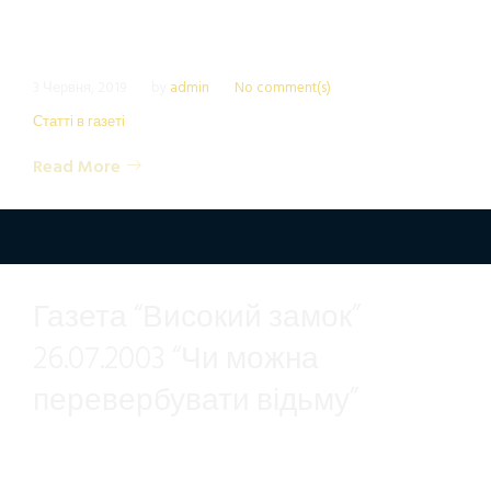
3 Червня, 2019
by
admin
No comment(s)
Статті в газеті
Read More
Газета “Високий замок”
26.07.2003 “Чи можна
перевербувати відьму”