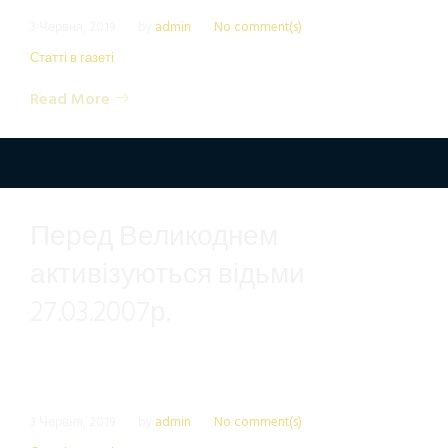
3 Червня, 2019
by
admin
No comment(s)
Статті в газеті
Read More
Перед Великоднем
активізуються відьми
27.03.2007р.
3 Червня, 2019
by
admin
No comment(s)